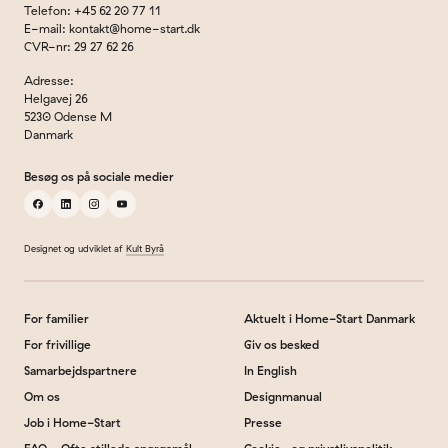
Telefon
:
+45 62 20 77 11
E-mail
:
kontakt@home-start.dk
CVR-nr
:
29 27 62 26
Adresse
:
Helgavej 26
5230 Odense M
Danmark
Besøg os på sociale medier
facebook
linkedin
instagram
youtube
Designet og udviklet af
Kult Byrå
For familier
Aktuelt i Home-Start Danmark
For frivillige
Giv os besked
Samarbejdspartnere
In English
Om os
Designmanual
Job i Home-Start
Presse