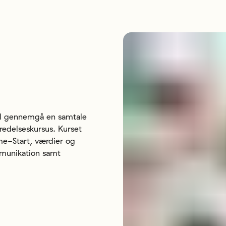
kal gennemgå en samtale
redelseskursus. Kurset
e-Start, værdier og
mmunikation samt