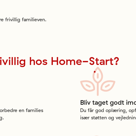
 frivillig familieven.
ivillig
hos
Home-Start?
Bliv
taget
godt
im
forbedre en families
Du får god oplæring, opf
g.
især støtten og vejledni