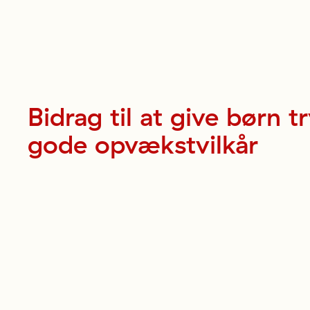
Bidrag
til
at
give
børn
t
gode
opvækstvilkår