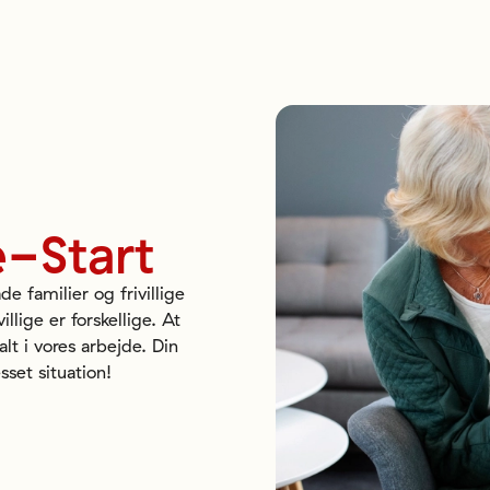
-Start
e familier og frivillige
illige er forskellige. At
lt i vores arbejde. Din
sset situation!