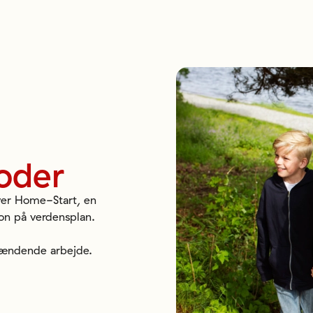
oder
iver Home-Start, en
on på verdensplan.
pændende arbejde.