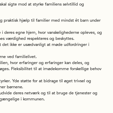
al sigte mod at styrke familiens selvtillid og
g praktisk hjælp til familier med mindst ét ​​barn under
 i deres egne hjem, hvor vanskelighederne opleves, og
s værdighed respekteres og beskyttes.
t det ikke er usædvanligt at møde udfordringer i
e ved familielivet.
ilien, hvor erfaringer og erfaringer kan deles, og
 øges. Fleksibilitet til at imødekomme forskellige behov
ker. Yde støtte for at bidrage til øget trivsel og
avner børnene.
 udvide deres netværk og til at bruge de tjenester og
tilgængelige i kommunen.