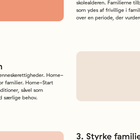
skolealderen. Familierne til
som ydes af frivillige i fami
over en periode, der vurder
n
Menneskerettigheder. Home-
or familier. Home-Start
aditioner, såvel som
d særlige behov.
3.
Styrke
famili