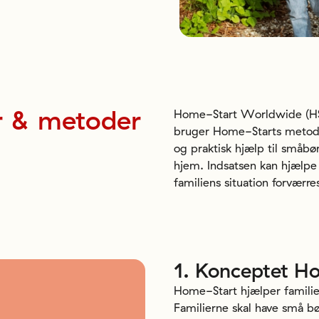
r
&
metoder
Home-Start Worldwide (HSW
bruger Home-Starts metoder,
og praktisk hjælp til småbø
hjem. Indsatsen kan hjælpe
familiens situation forværres
1.
Konceptet
Ho
Home-Start hjælper familier
Familierne skal have små b