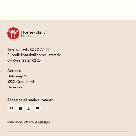
Til forsiden
Telefon
:
+45 62 20 77 11
E-mail
:
kontakt@home-start.dk
CVR-nr
:
29 27 62 26
Adresse
:
Helgavej 26
5230 Odense M
Danmark
Besøg os på sociale medier
facebook
linkedin
instagram
youtube
Designet og udviklet af
Kult Byrå