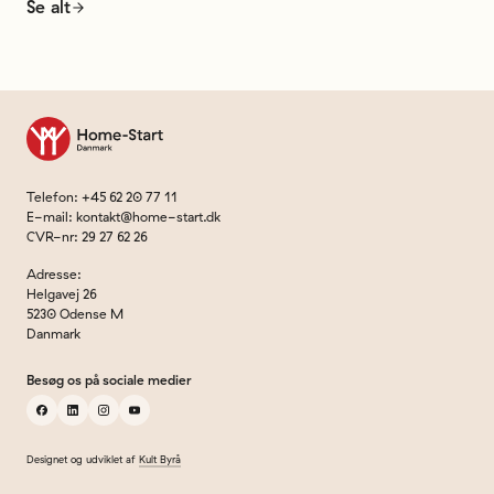
Se alt
Til forsiden
Telefon
:
+45 62 20 77 11
E-mail
:
kontakt@home-start.dk
CVR-nr
:
29 27 62 26
Adresse
:
Helgavej 26
5230 Odense M
Danmark
Besøg os på sociale medier
facebook
linkedin
instagram
youtube
Designet og udviklet af
Kult Byrå