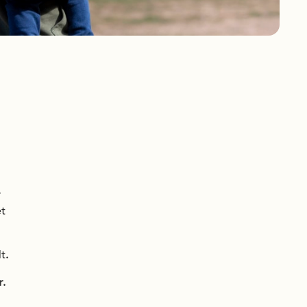
r
et
t.
r.