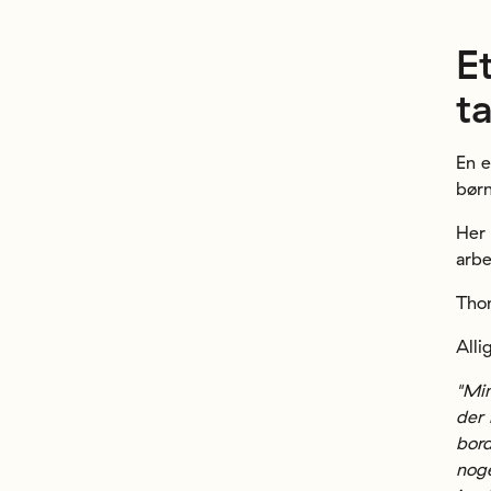
E
t
En e
børn
Her 
arbe
Thom
Alli
"Min
der 
bord
noge