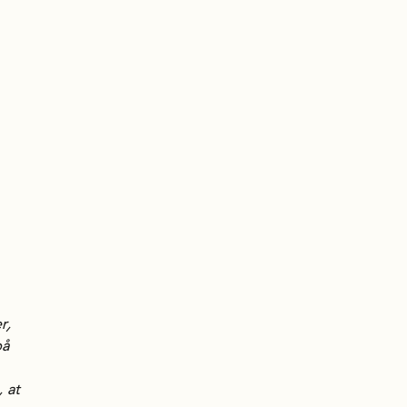
r,
på
, at