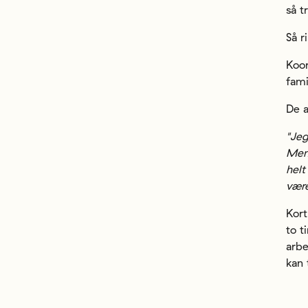
så tr
Så r
Koor
fami
De 
"Jeg
Men 
helt
være
Kort
to t
arbe
kan 