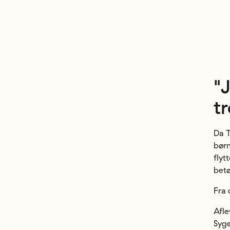
"
t
Da T
børn
flyt
betø
Fra 
Afle
Syge