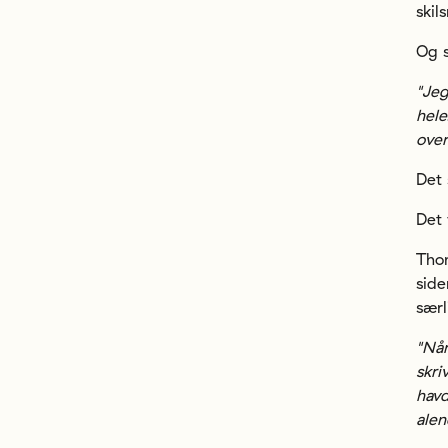
skil
Og s
"Jeg
hele
ove
Det 
Det 
Thom
side
særl
"Når
skri
havd
alen