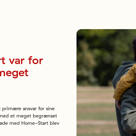
t
var
for
meget
 primære ansvar for sine 
g med et meget begrænset 
møde med Home-Start blev 