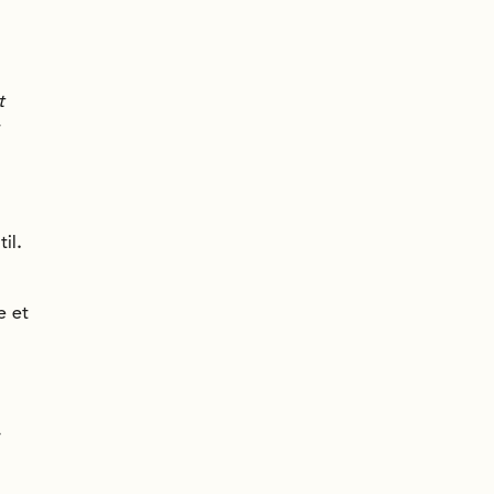
t
il.
e et