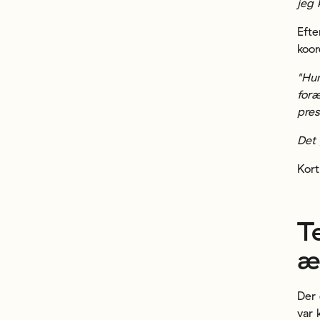
jeg
Efte
koor
"Hun
foræ
pres
Det 
Kort
T
æ
Der 
var 