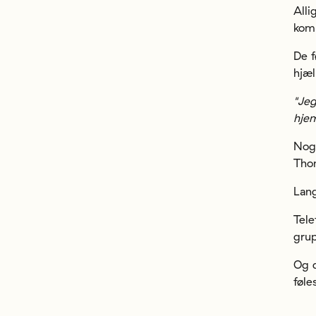
Alli
kom
De f
hjæl
"Jeg
hjem
Nog
Thom
Lang
Tele
grup
Og d
føle