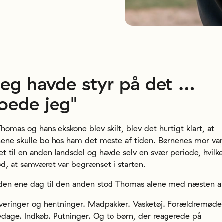
Jeg havde styr på det …
roede jeg"
homas og hans ekskone blev skilt, blev det hurtigt klart, at
ene skulle bo hos ham det meste af tiden. Børnenes mor va
tet til en anden landsdel og havde selv en svær periode, hvilk
d, at samværet var begrænset i starten.
den ene dag til den anden stod Thomas alene med næsten al
veringer og hentninger. Madpakker. Vasketøj. Forældremøde
dage. Indkøb. Putninger. Og to børn, der reagerede på