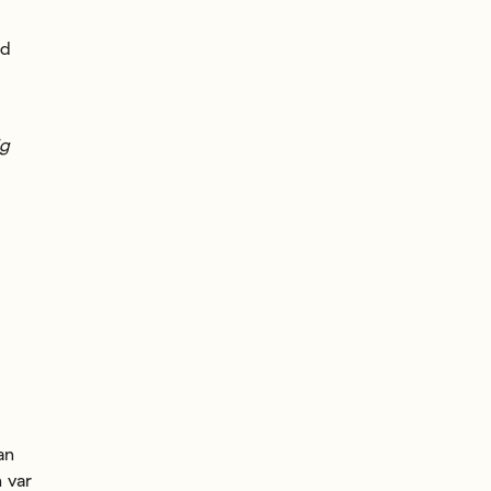
ed
ig
an
 var