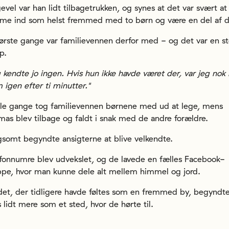
gevel var han lidt tilbagetrukken, og synes at det var svært at
me ind som helst fremmed med to børn og være en del af d
ørste gange var familievennen derfor med - og det var en st
p.
 kendte jo ingen. Hvis hun ikke havde været der, var jeg nok 
 igen efter ti minutter."
le gange tog familievennen børnene med ud at lege, mens
as blev tilbage og faldt i snak med de andre forældre.
somt begyndte ansigterne at blive velkendte.
fonnumre blev udvekslet, og de lavede en fælles Facebook-
pe, hvor man kunne dele alt mellem himmel og jord.
et, der tidligere havde føltes som en fremmed by, begyndte
s lidt mere som et sted, hvor de hørte til.