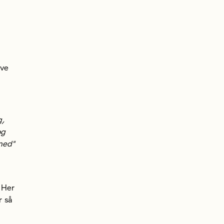
ive
g,
og
med"
 Her
r så