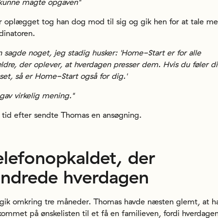
 kunne magte opgaven"
r oplægget tog han dog mod til sig og gik hen for at tale m
dinatoren.
 sagde noget, jeg stadig husker: 'Home-Start er for alle
ldre, der oplever, at hverdagen presser dem. Hvis du føler d
set, så er Home-Start også for dig.'
gav virkelig mening."
 tid efter sendte Thomas en ansøgning.
elefonopkaldet, der
ndrede hverdagen
gik omkring tre måneder. Thomas havde næsten glemt, at h
kommet på ønskelisten til et få en familieven, fordi hverdagen