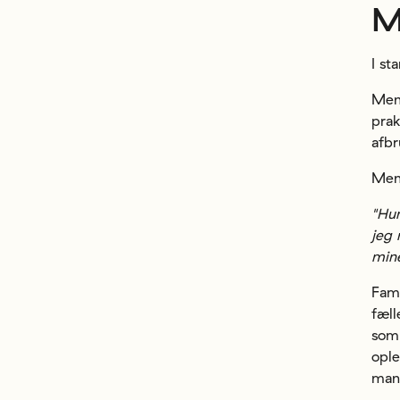
M
I st
Men
prak
afbr
Men 
"Hun
jeg
min
Fami
fæll
somm
ople
mang