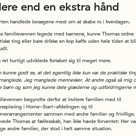
ere end en ekstra hånd
arten handlede besøgene mest om at skabe ro i hverdagen.
s familievennen legede med børnene, kunne Thomas ordne
tiske ting eller bare drikke en kop kaffe uden hele tiden at bl
udt.
ret hurtigt udviklede forløbet sig til meget mere.
 kunne godt se, at det egentlig ikke kun var de praktiske tin
 manglede. Jeg manglede mennesker. At andre også så mig 
e børn og som jeg kunne dele glæderne og udfordringerne 
lievennen begyndte derfor at invitere familien med til
esspisning i Home-Start-afdelingen og til
erarrangementer sammen med andre familier og frivillige.
vede Thomas at fællesskab, han ikke havde forventet: Her va
e andre familier, der stod i helt samme situation.