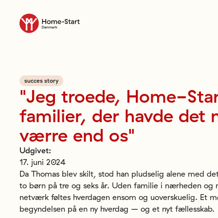
Til forsiden
succes story
"Jeg
troede,
Home-Star
familier,
der
havde
det
værre
end
os"
Udgivet
:
17. juni 2024
Da Thomas blev skilt, stod han pludselig alene med det
to børn på tre og seks år. Uden familie i nærheden o
netværk føltes hverdagen ensom og uoverskuelig. Et 
begyndelsen på en ny hverdag – og et nyt fællesskab.