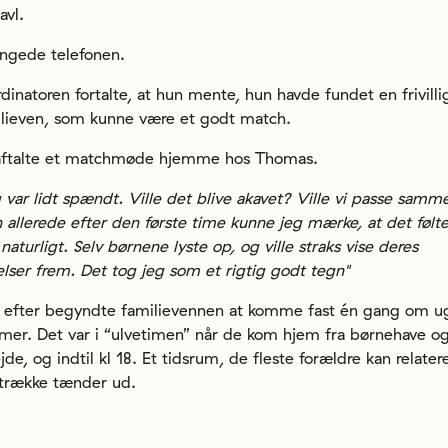
avl.
ingede telefonen.
dinatoren fortalte, at hun mente, hun havde fundet en frivilli
lieven, som kunne være et godt match.
aftalte et matchmøde hjemme hos Thomas.
 var lidt spændt. Ville det blive akavet? Ville vi passe samm
allerede efter den første time kunne jeg mærke, at det følt
 naturligt. Selv børnene lyste op, og ville straks vise deres
lser frem. Det tog jeg som et rigtig godt tegn"
 efter begyndte familievennen at komme fast én gang om u
imer. Det var i “ulvetimen” når de kom hjem fra børnehave o
jde, og indtil kl 18. Et tidsrum, de fleste forældre kan relatere
trække tænder ud.