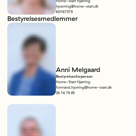
Home-Start Hjørring
hjoerring@home-start.dk
60167579
Bestyrelsesmedlemmer
Anni
Melgaard
Bestyrelsesforperson
Home-Start Hjørring
formand.hjorring@home-start.dk
26 14 76 85