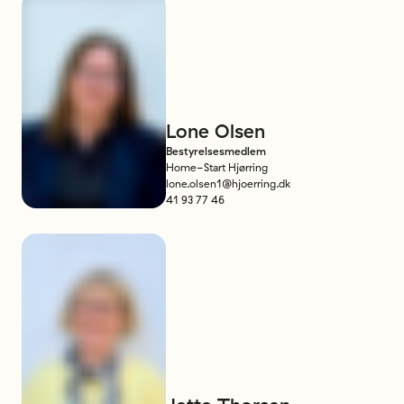
Lone
Olsen
Bestyrelsesmedlem
Home-Start Hjørring
lone.olsen1@hjoerring.dk
41 93 77 46