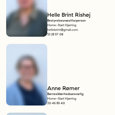
Helle
Brint
Rishøj
Bestyrelsesnæstforperson
Home-Start Hjørring
hellebrint@gmail.com
53 28 97 08
Anne
Rømer
Børnesikkerhedsansvarlig
Home-Start Hjørring
20 46 89 40