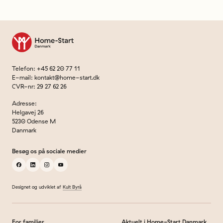
Til forsiden
Telefon
:
+45 62 20 77 11
E-mail
:
kontakt@home-start.dk
CVR-nr
:
29 27 62 26
Adresse
:
Helgavej 26
5230 Odense M
Danmark
Besøg os på sociale medier
facebook
linkedin
instagram
youtube
Designet og udviklet af
Kult Byrå
For familier
Aktuelt i Home-Start Danmark