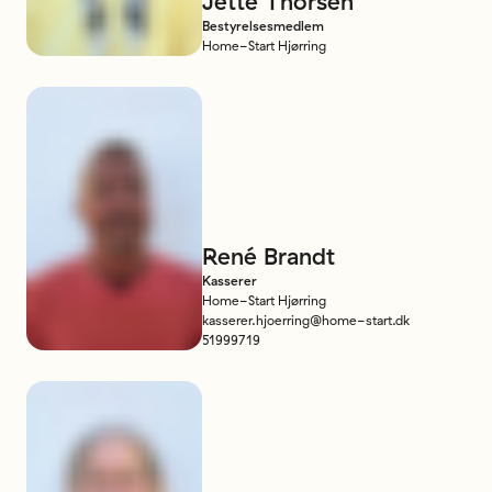
Jette
Thorsen
Bestyrelsesmedlem
Home-Start Hjørring
René
Brandt
Kasserer
Home-Start Hjørring
kasserer.hjoerring@home-start.dk
51999719